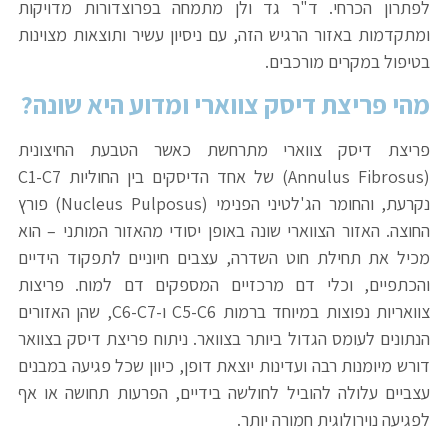
לפתרון הכרחי. ד"ר גד ולן מתמחה בפרוצדורות מדויקות
ומתקדמות באזור הרגיש הזה, עם ניסיון עשיר ותוצאות מצוינות
בטיפול במקרים מורכבים.
מהי פריצת דיסק צווארי ומדוע היא שונה?
פריצת דיסק צווארי מתרחשת כאשר הטבעת החיצונית
(annulus Fibrosus) של אחד הדיסקים בין החוליות C1-C7
נקרעת, והחומר הג'לטיני הפנימי (nucleus Pulposus) פורץ
החוצה. האזור הצווארי שונה באופן יסודי מהאזור המותני – הוא
מכיל את תחילת חוט השדרה, עצבים חיוניים לתפקוד הידיים
והכתפיים, וכלי דם מרכזיים המספקים דם למוח. פריצות
צוואריות נפוצות במיוחד ברמות C5-C6 ו-C6-C7, שהן האזורים
הנתונים לעומס הגדול ביותר בצוואר. ניתוח פריצת דיסק בצוואר
דורש מיומנות רבה ועדינות יוצאת דופן, כיוון שכל פגיעה במבנים
עצביים עלולה להוביל לחולשה בידיים, הפרעות תחושה או אף
לפגיעה נוירולוגית חמורה יותר.