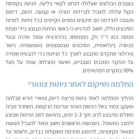
בעצבים הבולעים שעלולה לגרום לקשיי בליעה. פגיעה בקופסת
הקול עלולה להוביל לצרידות זמנית או קבועה. זיהום, דימום
ותגובה להרדמה הם סיכונים נוספים הקיימים בכל ניתוח. למרות
הסיכונים הללו, חשוב להדגיש כי כאשר הניתוח מבוצע בידי מנתח
מנוסה כמו ד"ר ולן, המתמחה בכירורגיית עמוד שדרה ובעל
הכשרה בינלאומית, הסיכונים מצטמצמים משמעותית. ניטור
נוירולוגי מתקדם מתבצע לאורך כל הניתוח כדי להבטיח שמירה
על תפקוד המבנים העצביים, ושיעור ההצלחה עומד על מעל
90% במקרים המתאימים.
החלמה ושיקום לאחר ניתוח צווארי
תהליך ההחלמה לאחר ניתוח פריצת דיסק צווארי דורש סבלנות
ומעקב צמוד בשל רגישות האזור ועדינות הרקמות. השחרור מבית
החולים מתבצע לרוב תוך 1-3 ימים, בהתאם לסוג הניתוח שבוצע
ולמצב המטופל. בשבועות הראשונים חשוב מאוד להגביל תנועות
הצוואר הקיצוניות, להימנע מהרמת משקולות כבדים, ולשמור על