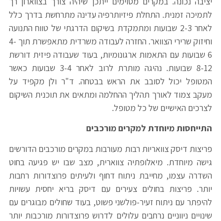
יציבה נכונה. במקרים מסוימים ייתכן שיהיה צורך בצווארון רך
לתמיכה זמנית. התחלת פיזיותרפיה עדינה מתרחשת בדרך כלל
לאחר 2-3 שבועות ומתמקדת בשיקום הדרגתי של טווח התנועה
וחיזוק שרירי הצוואר. החזרה לעבודה משרדית מתאפשרת תוך 4-
6 שבועות עם התאמות ארגונומיות, בעוד שעבודה פיזית דורשת
8-12 שבועות. נהיגה מותרת לרוב לאחר 3-4 שבועות כאשר
המטופל יכול לסובב את הראש בבטחה. ד"ר ולן מקפיד על
מעקב צמוד לאורך תהליך ההחלמה ומתאים את תוכנית השיקום
לצרכים האישיים של כל מטופל.
התייחסות מיוחדת למקרים מורכבים
פריצות דיסק צוואריות רבות מעורבות במקרים מורכבים הדורשים
גישה מיוחדת. מיאלופתיה צווארית, מצב שבו יש פגיעה בחוט
השדרה עצמו, מחייבת ניתוח דחוף ולעיתים פרוצדורות רחבות
יותר. פריצות בחולים צעירים עם דיסק בריא יחסית עשויות
להיפתר עם ניתוח זעיר-פולשני פשוט, בעוד שחולים מבוגרים עם
שינויים ניווניים נרחבים עלולים לדרוש פרוצדורות מורכבות יותר