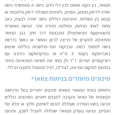
הצוואר, בין הקנה והושט לבין כלי הדם. גישה זו מאפשרת גישה
ישירה לדיסק הפגוע, הסרתו, ולעיתים השתלת דיסק מלאכותי או
קיבוע בין החוליות. היתרונות כוללים גישה ישירה לבעיה, כאב
פחות לאחר הניתוח, והחלמה מהירה יותר. הגישה האחורית
(posterior Approach) מתבצעת דרך חתך בגב הצוואר
ומתאימה למקרים של פריצה לכיוון האחורי או כאשר נדרשת
גישה למספר רמות. טכניקות זעיר-פולשניות כוללות שימוש
באנדוסקופ בקוטר 3 מ"מ או במיקרוסקופ כירורגי עם
רטרקטורים זעירים. ד"ר ולן בוחר את השיטה המתאימה ביותר
בהתאם למיקום הפריצה, לגודלה, לגיל המטופל ולמצבו הכללי.
סיכונים מיוחדים בניתוח צווארי
ניתוחים באזור הצווארי נושאים סיכונים ייחודיים בשל הרגישות
הקיצונית של האזור והקרבה למבנים חיוניים. הסיכונים כוללים
פגיעה בחוט השדרה שעלולה לגרום לשיתוק חלקי או מלא של
הגפיים, פגיעה בעורק הצווארי שעלולה להוביל לשבץ, ופגיעה