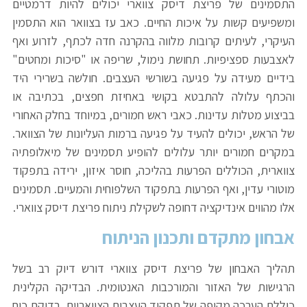
התסמינים של פריצת דיסק צווארי יכולים להיות דרמטיים
ומשפיעים קשות על איכות החיים. כאב עז בצוואר הוא התסמין
העיקרי, לעיתים קרובות מלווה בהקרנה חדה לכתף, לזרוע ואף
לאצבעות ספציפיות. תחושת נימול, שריפה או "סיכות ומחטים"
בידיים מעידה על פגיעה בשורשי העצבים. חולשה בשרירי היד
והכתף עלולה להתבטא בקושי באחיזת חפצים, בכתיבה או
בביצוע מטלות עדינות. כאבי ראש חמורים, במיוחד בחלק האחורי
של הראש, יכולים להעיד על פגיעה ברמות העליונות של הצוואר.
במקרים חמורים יותר עלולים להופיע תסמינים של מיאלופתיה
צווארית, הכוללים הפרעות בהליכה, חוסר איזון, ירידה בתפקוד
מוטורי עדין, ואף הפרעות בתפקוד השלפוחית והמעיים. תסמינים
אלו מהווים אינדיקציה דחופה לשקילת ניתוח פריצת דיסק צווארי.
אבחון מתקדם ותכנון הניתוח
תהליך האבחון של פריצת דיסק צווארי דורש דיוק רב בשל
הרגישות של האזור והמורכבות האנטומית. הבדיקה הקלינית
כוללת הערכה מקיפה של תפקוד העצבים הצוואריים, בדיקת כוח