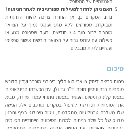
האנטומיים של המטופל.
האם ניתן לחזור לפעילות ספורטיבית לאחר הניתוח?
ברוב המקרים כן, אך החזרה צריכה להיות הדרגתית
ומבוקרת. ספורטים ללא מגע ועומס נמוך על הצוואר
מותרים לרוב תוך 3-4 חודשים, בעוד שספורט מגע או
פעילות עם עומס גבוה על הצוואר דורשים אישור ספציפי
ועשויים להיות מוגבלים.
סיכום
ניתוח פריצת דיסק צווארי הוא הליך כירורגי מורכב ועדין הדורש
מומחיות רבה וניסיון מוכח. ד"ר גד ולן, עם הכשרתו הבינלאומית
במאיו קליניק וניסיונו העשיר במאות ניתוחי עמוד שדרה, מביא
את המומחיות הנדרשת לטיפול במקרים מורכבים אלו. הגישה
שלו משלבת טכנולוגיות מתקדמות, ניטור נוירולוגי רציף ותכנון
מדויק של כל שלב בניתוח. למרות הסיכונים הייחודיים הקיימים
בניתוחים צוואריים, עם הגישה הנכונה והמומחיות המתאימה,