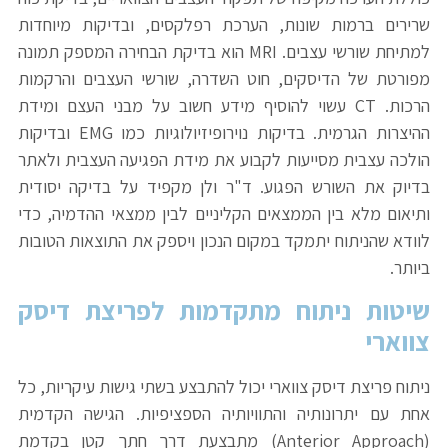
שרירים ברמות שונות, הערכת רפלקסים, ובדיקות מיוחדות
למתיחת שורשי עצבים. MRI הוא בדיקת הבחירה המספק תמונה
מפורטת של הדיסקים, חוט השדרה, שורשי העצבים והרקמות
הרכות. CT עשוי להוסיף מידע חשוב על מבני העצם ומידת
ההיצרות הגרמית. בדיקות נוירופיזיולוגיות כמו EMG ובדיקות
הולכה עצבית מסייעות לקבוע את מידת הפגיעה העצבית ולאתר
בדיוק את השורש הפגוע. ד"ר ולן מקפיד על בדיקה יסודית
ותיאום מלא בין הממצאים הקליניים לבין ממצאי ההדמיה, כדי
לוודא שהניתוח יתמקד במקום הנכון ויספק את התוצאות הטובות
ביותר.
שיטות ניתוח מתקדמות לפריצת דיסק
צווארי
ניתוח פריצת דיסק צווארי יכול להתבצע בשתי גישות עיקריות, כל
אחת עם יתרונותיה והתוויותיה הספציפיות. הגישה הקדמית
(anterior Approach) מתבצעת דרך חתך קטן בקדמת