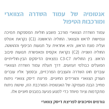
אנטומיה של עמוד השדרה הצווארי
ומורכבות הטיפול
עמוד השדרה הצווארי מורכב משבע חוליות המספקות תמיכה
וגמישות לראש והצוואר. החוליה הראשונה (C1) נקראת אטלס
ועליה מונח הראש, והיא אחראית על תנועות הכיפוף וההושטה.
החוליה השנייה (C2) נקראת אקסיס ומאפשרת תנועות סיבוב
הראש. בין החוליות C3-C7 נמצאים הדיסקים הבין-חולייתיים
הפועלים כבולמי זעזועים. דרך תעלת עמוד השדרה הצווארי
עוברים חוט השדרה והעצבים המרכזיים, ובסמוך אליו עוברים
העורק הצווארי והוורידים החיוניים. פריצת דיסק צווארי ניתוח
מחייב הבנה מעמיקה של האנטומיה המורכבת הזו, שיטות ניתוח
מתקדמות וציוד מיוחד כדי למנוע פגיעה במבנים חיוניים אלו.
גורמים וסיכונים לפריצת דיסק צווארי