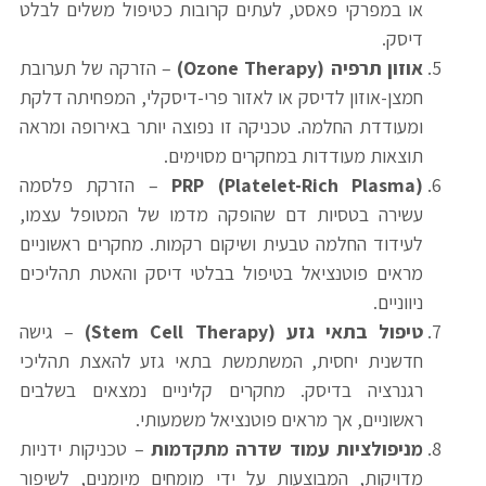
או במפרקי פאסט, לעתים קרובות כטיפול משלים לבלט
דיסק.
אוזון תרפיה
(Ozone Therapy)
– הזרקה של תערובת
חמצן-אוזון לדיסק או לאזור פרי-דיסקלי, המפחיתה דלקת
ומעודדת החלמה. טכניקה זו נפוצה יותר באירופה ומראה
תוצאות מעודדות במחקרים מסוימים.
PRP (Platelet-Rich Plasma)
– הזרקת פלסמה
עשירה בטסיות דם שהופקה מדמו של המטופל עצמו,
לעידוד החלמה טבעית ושיקום רקמות. מחקרים ראשוניים
מראים פוטנציאל בטיפול בבלטי דיסק והאטת תהליכים
ניווניים.
טיפול בתאי גזע
(Stem Cell Therapy)
– גישה
חדשנית יחסית, המשתמשת בתאי גזע להאצת תהליכי
רגנרציה בדיסק. מחקרים קליניים נמצאים בשלבים
ראשוניים, אך מראים פוטנציאל משמעותי.
מניפולציות עמוד שדרה מתקדמות
– טכניקות ידניות
מדויקות, המבוצעות על ידי מומחים מיומנים, לשיפור