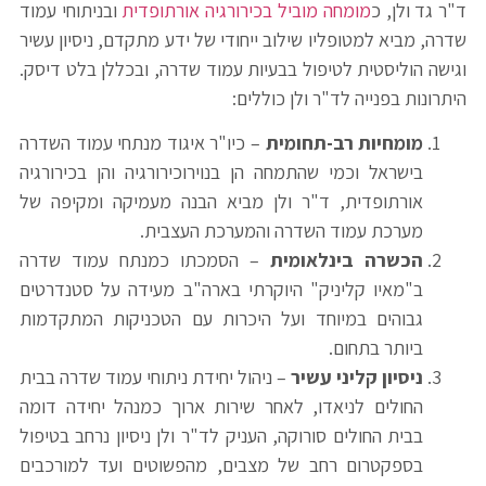
ד"ר גד ולן, כ
מומחה מוביל בכירורגיה אורתופדית
ובניתוחי עמוד
שדרה, מביא למטופליו שילוב ייחודי של ידע מתקדם, ניסיון עשיר
וגישה הוליסטית לטיפול בבעיות עמוד שדרה, ובכללן בלט דיסק.
היתרונות בפנייה לד"ר ולן כוללים:
מומחיות רב-תחומית
– כיו"ר איגוד מנתחי עמוד השדרה
בישראל וכמי שהתמחה הן בנוירוכירורגיה והן בכירורגיה
אורתופדית, ד"ר ולן מביא הבנה מעמיקה ומקיפה של
מערכת עמוד השדרה והמערכת העצבית.
הכשרה בינלאומית
– הסמכתו כמנתח עמוד שדרה
ב"מאיו קליניק" היוקרתי בארה"ב מעידה על סטנדרטים
גבוהים במיוחד ועל היכרות עם הטכניקות המתקדמות
ביותר בתחום.
ניסיון קליני עשיר
– ניהול יחידת ניתוחי עמוד שדרה בבית
החולים לניאדו, לאחר שירות ארוך כמנהל יחידה דומה
בבית החולים סורוקה, העניק לד"ר ולן ניסיון נרחב בטיפול
בספקטרום רחב של מצבים, מהפשוטים ועד למורכבים