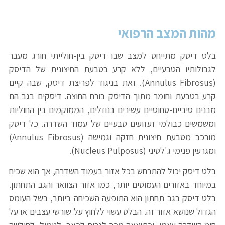
מהות המצב הרפואי
בלט דיסק מתייחס למצב שבו דיסק בין-חולייתי חורג מעבר
לגבולותיו הטבעיים, ללא קרע בטבעת החיצונית של הדיסק
(annulus Fibrosus). זאת בניגוד לפריצת דיסק, שבה קיים
קרע בטבעת וחומר מתוך הדיסק בורח החוצה. דיסקים בגב הם
מבנים סיביים-סחוסיים עשירים בנוזלים, הממוקמים בין החוליות
ומשמשים כבולמי זעזועים טבעיים של עמוד השדרה. כל דיסק
מורכב מטבעת חיצונית חזקה וגמישה (annulus Fibrosus)
ומגרעין פנימי ג'לטיני (nucleus Pulposus).
בלט דיסק יכול להתרחש בכל אזור בעמוד השדרה, אך הוא שכיח
במיוחד באזורים העמוסים יותר, כמו אזור הצוואר והגב התחתון.
בלט דיסק בגב תחתון הוא התופעה השכיחה ביותר, בשל העומס
הגדול שנושא אזור זה. הבלט עשוי ללחוץ על שורשי עצבים או על