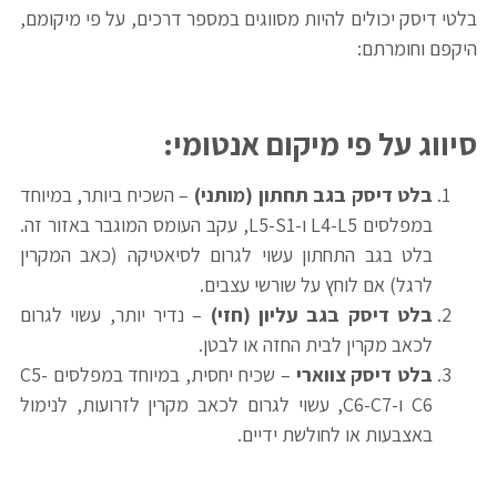
בלטי דיסק יכולים להיות מסווגים במספר דרכים, על פי מיקומם,
היקפם וחומרתם:
סיווג על פי מיקום אנטומי
:
בלט דיסק בגב תחתון (מותני)
– השכיח ביותר, במיוחד
במפלסים L4-L5 ו-L5-S1, עקב העומס המוגבר באזור זה.
בלט בגב התחתון עשוי לגרום לסיאטיקה (כאב המקרין
לרגל) אם לוחץ על שורשי עצבים.
בלט דיסק בגב עליון (חזי)
– נדיר יותר, עשוי לגרום
לכאב מקרין לבית החזה או לבטן.
בלט דיסק צווארי
– שכיח יחסית, במיוחד במפלסים C5-
C6 ו-C6-C7, עשוי לגרום לכאב מקרין לזרועות, לנימול
באצבעות או לחולשת ידיים.