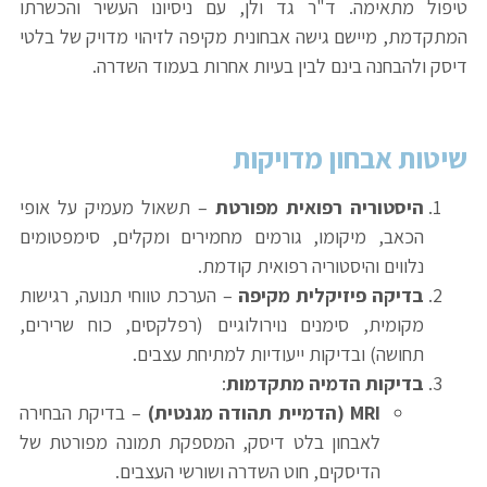
טיפול מתאימה. ד"ר גד ולן, עם ניסיונו העשיר והכשרתו
המתקדמת, מיישם גישה אבחונית מקיפה לזיהוי מדויק של בלטי
דיסק ולהבחנה בינם לבין בעיות אחרות בעמוד השדרה.
שיטות אבחון מדויקות
היסטוריה רפואית מפורטת
– תשאול מעמיק על אופי
הכאב, מיקומו, גורמים מחמירים ומקלים, סימפטומים
נלווים והיסטוריה רפואית קודמת.
בדיקה פיזיקלית מקיפה
– הערכת טווחי תנועה, רגישות
מקומית, סימנים נוירולוגיים (רפלקסים, כוח שרירים,
תחושה) ובדיקות ייעודיות למתיחת עצבים.
בדיקות הדמיה מתקדמות
:
MRI (
הדמיית תהודה מגנטית
)
– בדיקת הבחירה
לאבחון בלט דיסק, המספקת תמונה מפורטת של
הדיסקים, חוט השדרה ושורשי העצבים.