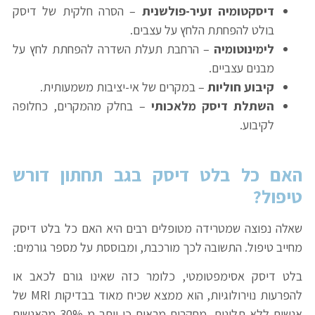
דיסקטומיה זעיר-פולשנית
– הסרה חלקית של דיסק
בולט להפחתת הלחץ על עצבים.
לימינוטומיה
– הרחבת תעלת השדרה להפחתת לחץ על
מבנים עצביים.
קיבוע חוליות
– במקרים של אי-יציבות משמעותית.
השתלת דיסק מלאכותי
– בחלק מהמקרים, כחלופה
לקיבוע.
האם כל בלט דיסק בגב תחתון דורש
טיפול
?
שאלה נפוצה שמטרידה מטופלים רבים היא האם כל בלט דיסק
מחייב טיפול. התשובה לכך מורכבת, ומבוססת על מספר גורמים:
בלט דיסק אסימפטומטי, כלומר כזה שאינו גורם לכאב או
להפרעות נוירולוגיות, הוא ממצא שכיח מאוד בבדיקות MRI של
אנשים ללא תלונות. מחקרים מראים כי יותר מ-30% מהאנשים