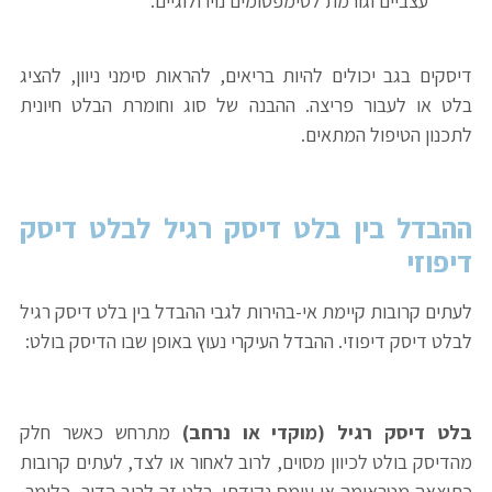
עצביים וגורמת לסימפטומים נוירולוגיים.
דיסקים בגב יכולים להיות בריאים, להראות סימני ניוון, להציג
בלט או לעבור פריצה. ההבנה של סוג וחומרת הבלט חיונית
לתכנון הטיפול המתאים.
ההבדל בין בלט דיסק רגיל לבלט דיסק
דיפוזי
לעתים קרובות קיימת אי-בהירות לגבי ההבדל בין בלט דיסק רגיל
לבלט דיסק דיפוזי. ההבדל העיקרי נעוץ באופן שבו הדיסק בולט:
בלט דיסק רגיל (מוקדי או נרחב)
מתרחש כאשר חלק
מהדיסק בולט לכיוון מסוים, לרוב לאחור או לצד, לעתים קרובות
כתוצאה מטראומה או עומס נקודתי. בלט זה לרוב הדיר, כלומר,