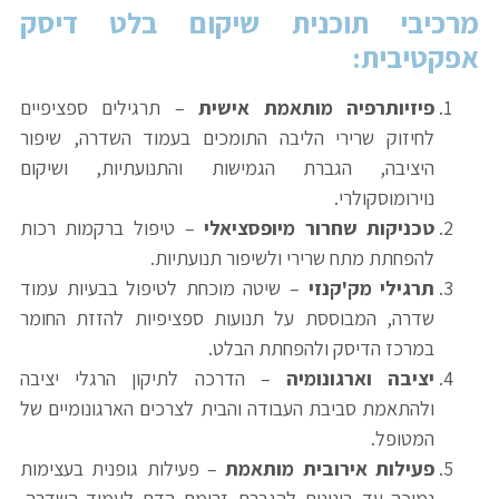
מרכיבי תוכנית שיקום בלט דיסק
אפקטיבית
:
פיזיותרפיה מותאמת אישית
– תרגילים ספציפיים
לחיזוק שרירי הליבה התומכים בעמוד השדרה, שיפור
היציבה, הגברת הגמישות והתנועתיות, ושיקום
נוירומוסקולרי.
טכניקות שחרור מיופסציאלי
– טיפול ברקמות רכות
להפחתת מתח שרירי ולשיפור תנועתיות.
תרגילי מק'קנזי
– שיטה מוכחת לטיפול בבעיות עמוד
שדרה, המבוססת על תנועות ספציפיות להזזת החומר
במרכז הדיסק ולהפחתת הבלט.
יציבה וארגונומיה
– הדרכה לתיקון הרגלי יציבה
ולהתאמת סביבת העבודה והבית לצרכים הארגונומיים של
המטופל.
פעילות אירובית מותאמת
– פעילות גופנית בעצימות
נמוכה עד בינונית להגברת זרימת הדם לעמוד השדרה,