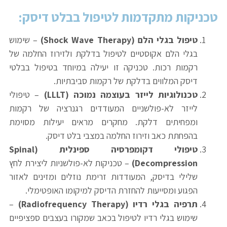
טכניקות מתקדמות לטיפול בבלט דיסק
:
טיפול בגלי הלם
(Shock Wave Therapy)
– שימוש
בגלי הלם אקוסטיים לטיפול בדלקת ולזירוז החלמה של
רקמות רכות. טכניקה זו יעילה במיוחד בטיפול בבלטי
דיסק המלווים בדלקת של רקמות סביבתיות.
טכנולוגיות לייזר בעוצמה נמוכה
(LLLT)
– טיפולי
לייזר לא-פולשניים המעודדים רגנרציה של רקמות
ומפחיתים דלקת. מחקרים מראים יעילות מסוימת
בהפחתת כאב וזירוז החלמה במצבי בלט דיסק.
טיפולי דקומפרסיה ספינלית
(Spinal
Decompression)
– טכניקות לא-פולשניות ליצירת לחץ
שלילי בדיסק, המעודדות זרימת נוזלים ומזינים לאזור
הפגוע ומסייעות להחזרת הדיסק למיקומו האופטימלי.
תרפיה בגלי רדיו
(Radiofrequency Therapy)
–
שימוש בגלי רדיו לטיפול בכאב שמקורו בעצבים ספציפיים