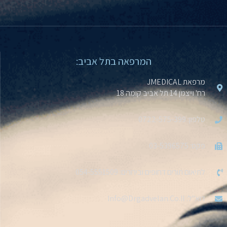
המרפאה בתל אביב:
מרפאת JMEDICAL
רח' וייצמן 14 תל אביב קומה 18
טלפון: 0722-575-399
פקס: 03-5396575
לתיאום תורים דחופים ובירורים: 054-5551509
דוא''ל: Info@drgadvelan.co.il