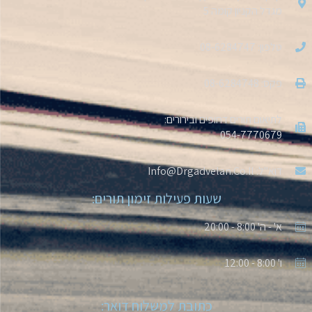
מגדל הקניון קומה 5
טלפון: 08-6284747
פקס: 08-6284748
לתיאום תורים דחופים ובירורים:
054-7770679
דוא''ל: Info@drgadvelan.co.il
שעות פעילות זימון תורים:
א' - ה' 8:00 - 20:00
ו' 8:00 - 12:00
כתובת למשלוח דואר: