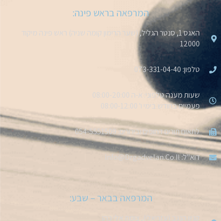
המרפאה בראש פינה:
האגס 1, סנטר הגליל, (שער הרימון קומה שניה) ראש פינה מיקוד
12000
טלפון: 073-331-04-40
שעות מענה טלפוני: א-ה 08:00-20:00
פעמיים בחודש בימי ו' 08:00-12:00
לתאום תורים דחופים ובירורים: 054-5551509
דוא''ל: Info@drgadvelan.co.il
המרפאה בבאר – שבע:
קניון הנגב (עזריאלי), צומת אלי כהן